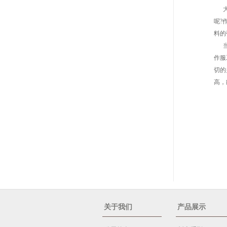
大家
呢?
料的
当下
作服
切的
高，
关于我们
产品展示